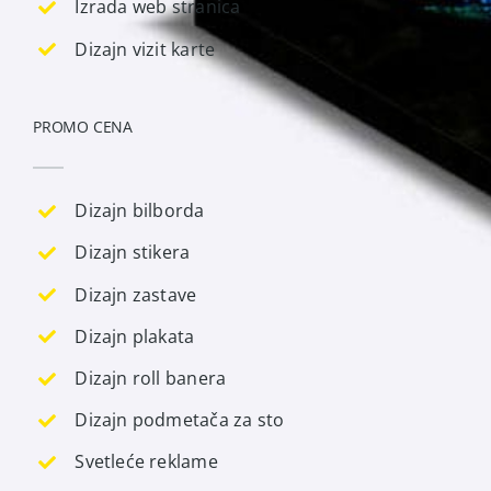
Izrada web stranica
Dizajn vizit karte
PROMO CENA
Dizajn bilborda
Dizajn stikera
Dizajn zastave
Dizajn plakata
Dizajn roll banera
Dizajn podmetača za sto
Svetleće reklame