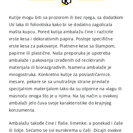
Kutije mogu biti sa prozorom ili bez njega, sa dodatkom
UV laka ili foliootiska kako bi se dodatno zagolicala
mašta kupcu. Pored kutija ambalažu čine i razlicite
vrste kesa i dekorativnih papira. Postoje specifične
vrste kesa za pakovanje. Platnene kese sa štampom,
papirne ili plastične. Naša preporuka je upotreba
ambalaže i pakovanja izrađenih od recikliranih
materijala ili biorazgradivih. Namena ambalaže je
mnogostruka. Konkretno kutije za poslastičarnice,
mesare, pekare se sa unutrašnje strane prevlače
specijalnim materijalom tako da su otporne na vlagu ili
masnoću onoga što je u njima. Na taj način u ovakvoj
ambalaži jelo čuva svoje karakteristike do krajnjeg
konzumenta.
Ambalažu takođe čine i flaše, limenke, a ponekad i čaše
ili šolje. Sećamo se svi eurokrema u čaši. Dizajn ovakve