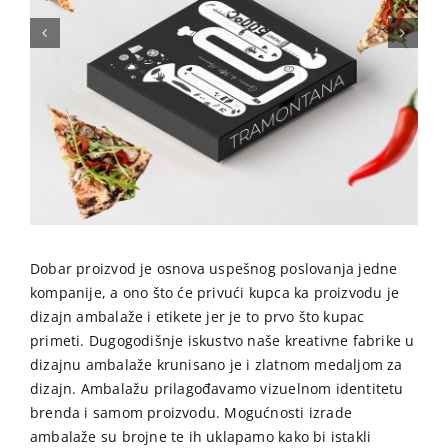
Dobar proizvod je osnova uspešnog poslovanja jedne
kompanije, a ono što će privući kupca ka proizvodu je
dizajn ambalaže i etikete jer je to prvo što kupac
primeti. Dugogodišnje iskustvo naše kreativne fabrike u
dizajnu ambalaže krunisano je i zlatnom medaljom za
dizajn. Ambalažu prilagođavamo vizuelnom identitetu
brenda i samom proizvodu. Mogućnosti izrade
ambalaže su brojne te ih uklapamo kako bi istakli