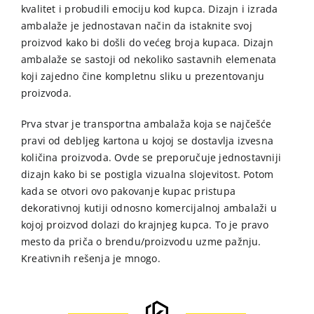
kvalitet i probudili emociju kod kupca. Dizajn i izrada
ambalaže je jednostavan način da istaknite svoj
proizvod kako bi došli do većeg broja kupaca. Dizajn
ambalaže se sastoji od nekoliko sastavnih elemenata
koji zajedno čine kompletnu sliku u prezentovanju
proizvoda.
Prva stvar je transportna ambalaža koja se najčešće
pravi od debljeg kartona u kojoj se dostavlja izvesna
količina proizvoda. Ovde se preporučuje jednostavniji
dizajn kako bi se postigla vizualna slojevitost. Potom
kada se otvori ovo pakovanje kupac pristupa
dekorativnoj kutiji odnosno komercijalnoj ambalaži u
kojoj proizvod dolazi do krajnjeg kupca. To je pravo
mesto da priča o brendu/proizvodu uzme pažnju.
Kreativnih rešenja je mnogo.