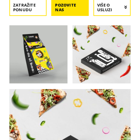
ZATRAŽITE
POZOVITE
VIŠE O
PONUDU
NAS
USLUZI