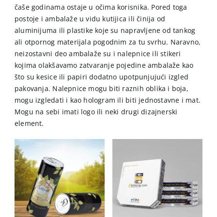
čaše godinama ostaje u očima korisnika. Pored toga
postoje i ambalaže u vidu kutijica ili činija od
aluminijuma ili plastike koje su napravljene od tankog
ali otpornog materijala pogodnim za tu svrhu. Naravno,
neizostavni deo ambalaže su i nalepnice ili stikeri
kojima olakšavamo zatvaranje pojedine ambalaže kao
što su kesice ili papiri dodatno upotpunjujući izgled
pakovanja. Nalepnice mogu biti raznih oblika i boja,
mogu izgledati i kao hologram ili biti jednostavne i mat.
Mogu na sebi imati logo ili neki drugi dizajnerski
element.