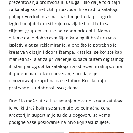
prezentovanja proizvoda ili usluga. Bilo da je to dizajn
za katalog kozmetičkih proizvoda ili se radi o katalogu
poljoprivrednih mašina, naš tim je tu da prilagodi
izgled onoj delatnosti koju obavljate i u skladu sa
ciljnom grupom koju je potrebno pridobiti. Nema
dileme da je dobro osmišljen katalog ili brošura vrlo
isplativ alat za reklamiranje, a ono što je potrebno je
kreativan dizajn i dobra štampa. Katalozi se koriste kao
marketinški alat za privlačenje kupaca putem digitalnog
ili štampanog oblika kataloga na određenim skupovima
ili putem mail-a kao i povećanje prodaje, jer
omogućavaju kupcima da se informišu i kupuju
proizvode iz udobnosti svog doma.
Ono što može uticati na smanjenje cene izrada kataloga
je veliki tiraž kojim se smanjuje pojedinačna cena.
Kreaterijin supertim je tu da u dogovoru sa Vama
podigne Vaše poslovanje na nivo koji zaslužujete.