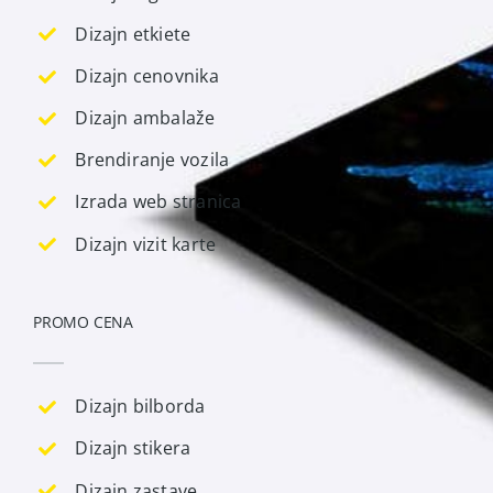
Dizajn etkiete
Dizajn cenovnika
Dizajn ambalaže
Brendiranje vozila
Izrada web stranica
Dizajn vizit karte
PROMO CENA
Dizajn bilborda
Dizajn stikera
Dizajn zastave