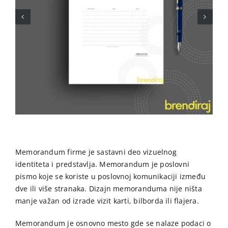
Memorandum firme je sastavni deo vizuelnog
identiteta i predstavlja. Memorandum je poslovni
pismo koje se koriste u poslovnoj komunikaciji između
dve ili više stranaka. Dizajn memoranduma nije ništa
manje važan od izrade vizit karti, bilborda ili flajera.
Memorandum je osnovno mesto gde se nalaze podaci o