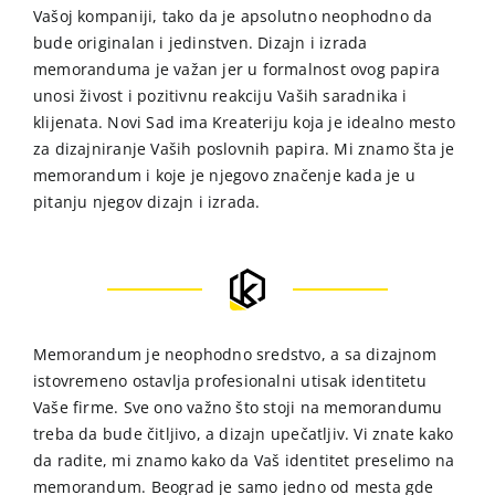
Vašoj kompaniji, tako da je apsolutno neophodno da
bude originalan i jedinstven. Dizajn i izrada
memoranduma je važan jer u formalnost ovog papira
unosi živost i pozitivnu reakciju Vaših saradnika i
klijenata. Novi Sad ima Kreateriju koja je idealno mesto
za dizajniranje Vaših poslovnih papira. Mi znamo šta je
memorandum i koje je njegovo značenje kada je u
pitanju njegov dizajn i izrada.
Memorandum je neophodno sredstvo, a sa dizajnom
istovremeno ostavlja profesionalni utisak identitetu
Vaše firme. Sve ono važno što stoji na memorandumu
treba da bude čitljivo, a dizajn upečatljiv. Vi znate kako
da radite, mi znamo kako da Vaš identitet preselimo na
memorandum. Beograd je samo jedno od mesta gde