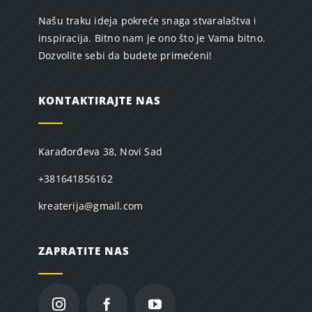
Našu traku ideja pokreće snaga stvaralaštva i
inspiracija. Bitno nam je ono što je Vama bitno.
Dozvolite sebi da budete primećeni!
KONTAKTIRAJTE NAS
Karađorđeva 38, Novi Sad
+381641856162
kreaterija@gmail.com
ZAPRATITE NAS