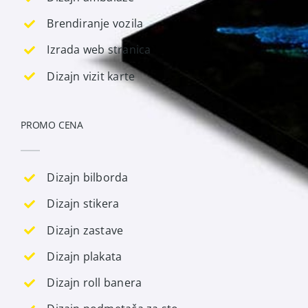
Brendiranje vozila
Izrada web stranica
Dizajn vizit karte
PROMO CENA
Dizajn bilborda
Dizajn stikera
Dizajn zastave
Dizajn plakata
Dizajn roll banera