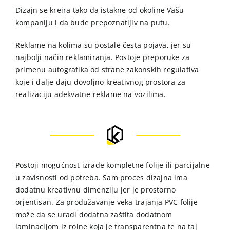
Dizajn se kreira tako da istakne od okoline Vašu
kompaniju i da bude prepoznatljiv na putu.
Reklame na kolima su postale česta pojava, jer su
najbolji način reklamiranja. Postoje preporuke za
primenu autografika od strane zakonskih regulativa
koje i dalje daju dovoljno kreativnog prostora za
realizaciju adekvatne reklame na vozilima.
Postoji mogućnost izrade kompletne folije ili parcijalne
u zavisnosti od potreba. Sam proces dizajna ima
dodatnu kreativnu dimenziju jer je prostorno
orjentisan. Za produžavanje veka trajanja PVC folije
može da se uradi dodatna zaštita dodatnom
laminacijom iz rolne koja je transparentna te na taj