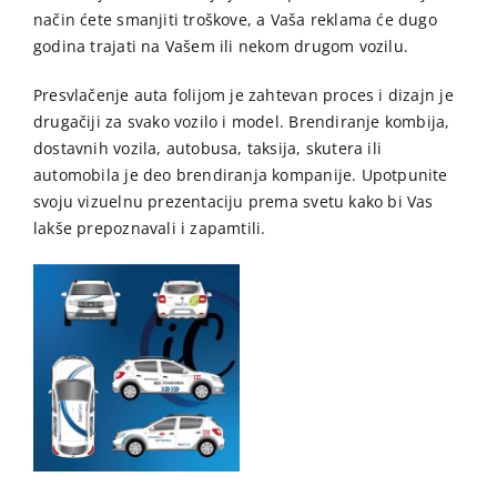
način ćete smanjiti troškove, a Vaša reklama će dugo
godina trajati na Vašem ili nekom drugom vozilu.
Presvlačenje auta folijom je zahtevan proces i dizajn je
drugačiji za svako vozilo i model. Brendiranje kombija,
dostavnih vozila, autobusa, taksija, skutera ili
automobila je deo brendiranja kompanije. Upotpunite
svoju vizuelnu prezentaciju prema svetu kako bi Vas
lakše prepoznavali i zapamtili.