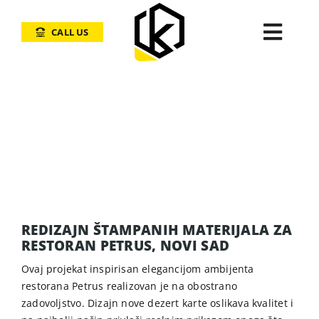
Skip
to
CALL US
Togg
content
Navi
USLUGE
GRAFIČKI DIZAJN
PROJEKTI
KAKO DO NAS?
REDIZAJN ŠTAMPANIH MATERIJALA ZA
RESTORAN PETRUS, NOVI SAD
O NAMA
Ovaj projekat inspirisan elegancijom ambijenta
BLOG
restorana Petrus realizovan je na obostrano
zadovoljstvo. Dizajn nove dezert karte oslikava kvalitet i