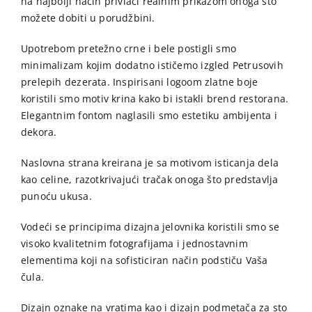
na najbolji način privlači realnim prikazom onoga što
možete dobiti u porudžbini.
Upotrebom pretežno crne i bele postigli smo
minimalizam kojim dodatno ističemo izgled Petrusovih
prelepih dezerata. Inspirisani logoom zlatne boje
koristili smo motiv krina kako bi istakli brend restorana.
Elegantnim fontom naglasili smo estetiku ambijenta i
dekora.
Naslovna strana kreirana je sa motivom isticanja dela
kao celine, razotkrivajući tračak onoga što predstavlja
punoću ukusa.
Vodeći se principima dizajna jelovnika koristili smo se
visoko kvalitetnim fotografijama i jednostavnim
elementima koji na sofisticiran način podstiču Vaša
čula.
Dizajn oznake na vratima kao i dizajn podmetača za sto